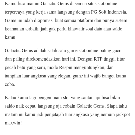
Kamu bisa mainin Galactic Gems di semua situs slot online
terpercaya yang kerja sama langsung dengan PG Soft Indonesia.
Game ini udah dioptimasi buat semua platform dan punya sistem
keamanan terbaik, jadi gak perlu khawatir soal data atau saldo
kamu.
Galactic Gems adalah salah satu game slot online paling gacor
dan paling direkomendasikan hari ini. Dengan RTP tinggi, fitur
pecah batu yang seru, mode Respin menguntungkan, dan
tampilan luar angkasa yang elegan, game ini wajib banget kamu
coba.
Kalau kamu lagi pengen main slot yang santai tapi bisa bikin
saldo naik cepat, langsung aja cobain Galactic Gems. Siapa tahu
malam ini kamu jadi penjelajah luar angkasa yang nemuin jackpot
maxwin!