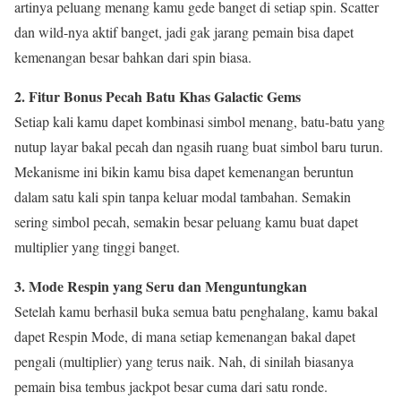
artinya peluang menang kamu gede banget di setiap spin. Scatter
dan wild-nya aktif banget, jadi gak jarang pemain bisa dapet
kemenangan besar bahkan dari spin biasa.
2. Fitur Bonus Pecah Batu Khas Galactic Gems
Setiap kali kamu dapet kombinasi simbol menang, batu-batu yang
nutup layar bakal pecah dan ngasih ruang buat simbol baru turun.
Mekanisme ini bikin kamu bisa dapet kemenangan beruntun
dalam satu kali spin tanpa keluar modal tambahan. Semakin
sering simbol pecah, semakin besar peluang kamu buat dapet
multiplier yang tinggi banget.
3. Mode Respin yang Seru dan Menguntungkan
Setelah kamu berhasil buka semua batu penghalang, kamu bakal
dapet Respin Mode, di mana setiap kemenangan bakal dapet
pengali (multiplier) yang terus naik. Nah, di sinilah biasanya
pemain bisa tembus jackpot besar cuma dari satu ronde.