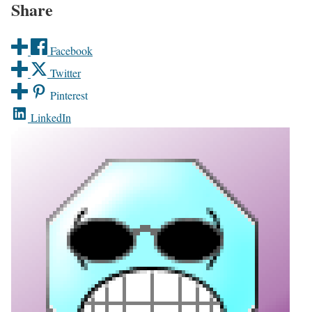
Share
Facebook
Twitter
Pinterest
LinkedIn