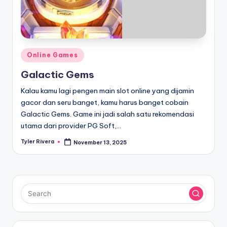
Posted
Online Games
in
Galactic Gems
Kalau kamu lagi pengen main slot online yang dijamin
gacor dan seru banget, kamu harus banget cobain
Galactic Gems. Game ini jadi salah satu rekomendasi
utama dari provider PG Soft,…
Tyler Rivera
November 13, 2025
Posted
by