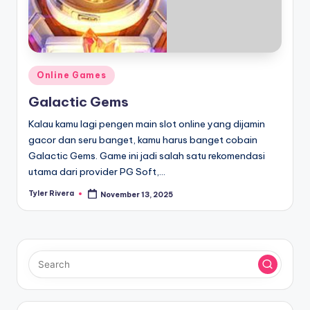
Posted
Online Games
in
Galactic Gems
Kalau kamu lagi pengen main slot online yang dijamin
gacor dan seru banget, kamu harus banget cobain
Galactic Gems. Game ini jadi salah satu rekomendasi
utama dari provider PG Soft,…
Tyler Rivera
November 13, 2025
Posted
by